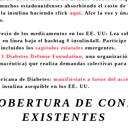
muchos estadounidenses absorbiendo el costo de bo
la insulina haciendo click
aquí
. Alce la voz y ún
s.
recio de los medicamentos en los EE. UU
: Lea so
 en línea bajo el hashtag # insulin4all. Partici
 incluidos los
capítulos estatales
emergentes.
 1 Diabetes Defense Foundation
,
una organización
rmacéutica) que realiza demandas colectivas para
ericana de Diabetes
:
manifiéstate a favor del acc
 insulina asequible en los EE. UU.
COBERTURA DE CON
EXISTENTES