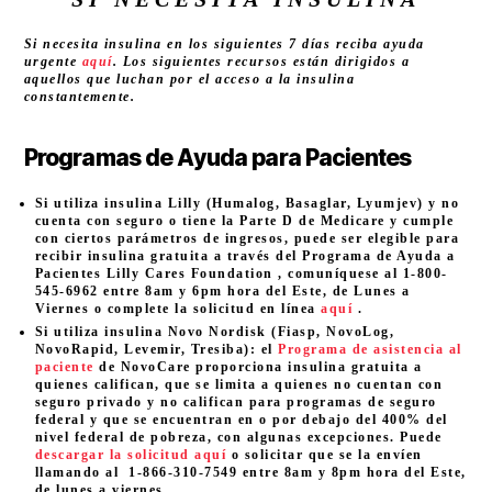
Si necesita insulina en los siguientes 7 días reciba ayuda
urgente
aquí
. Los siguientes recursos están dirigidos a
aquellos que luchan por el acceso a la insulina
constantemente.
Programas de Ayuda para Pacientes
Si utiliza insulina Lilly (Humalog, Basaglar, Lyumjev) y no
cuenta con seguro o tiene la Parte D de Medicare y cumple
con ciertos parámetros de ingresos, puede ser elegible para
recibir insulina gratuita a través del Programa de Ayuda a
Pacientes Lilly Cares Foundation , comuníquese al 1-800-
545-6962 entre 8am y 6pm hora del Este, de Lunes a
Viernes o complete la solicitud en línea
aquí
.
Si utiliza insulina Novo Nordisk (Fiasp, NovoLog,
NovoRapid, Levemir, Tresiba): el
Programa de asistencia al
paciente
de NovoCare proporciona insulina gratuita a
quienes califican, que se limita a quienes no cuentan con
seguro privado y no califican para programas de seguro
federal y que se encuentran en o por debajo del 400% del
nivel federal de pobreza, con algunas excepciones. Puede
descargar la solicitud aquí
o solicitar que se la envíen
llamando al 1-866-310-7549 entre 8am y 8pm hora del Este,
de lunes a viernes.