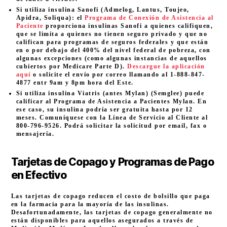
Si utiliza insulina Sanofi (Admelog, Lantus, Toujeo,
Apidra, Soliqua): el
Programa de Conexión de Asistencia al
Paciente
proporciona insulinas Sanofi a quienes califiquen,
que se limita a quienes no tienen seguro privado y que no
califican para programas de seguros federales y que están
en o por debajo del 400% del nivel federal de pobreza, con
algunas excepciones (como algunas instancias de aquellos
cubiertos por Medicare Parte D).
Descargue la aplicación
aquí
o solicite el envío por correo llamando al 1-888-847-
4877 entr 9am y 8pm hora del Este.
Si utiliza insulina Viatris (antes Mylan) (Semglee) puede
calificar al Programa de Asistencia a Pacientes Mylan. En
ese caso, su insulina podría ser gratuita hasta por 12
meses. Comuníquese con la Línea de Servicio al Cliente al
800-796-9526. Podrá solicitar la solicitud por email, fax o
mensajería.
Tarjetas de Copago y Programas de Pago
en Efectivo
Las tarjetas de copago reducen el costo de bolsillo que paga
en la farmacia para la mayoría de las insulinas.
Desafortunadamente, las tarjetas de copago generalmente no
están disponibles para aquellos asegurados a través de