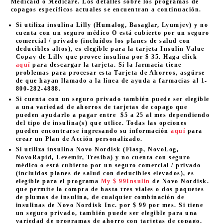
Medicaid o Medicare. Los detalles sobre los programas de
copagos específicos actuales se encuentran a continuación.
Si utiliza insulina Lilly (Humalog, Basaglar, Lyumjev) y no
cuenta con un seguro médico O está cubierto por un seguro
comercial / privado (incluídos los planes de salud con
deducibles altos), es elegible para la tarjeta Insulin Value
Copay de Lilly que provee insulina por $ 35. Haga click
aquí
para descargar la tarjeta. Si la farmacia tiene
problemas para procesar esta Tarjeta de Ahorros, asgúrse
de que hayan llamado a la línea de ayuda a farmacias al 1-
800-282-4888.
Si cuenta con un seguro privado también puede ser elegible
a una variedad de ahorros de tarjetas de copago que
pueden ayudarlo a pagar entre $5 a 25 al mes dependiendo
del tipo de insulina(s) que utlice. Todas las opciones
pueden encontrarse ingresando su información
aquí
para
crear un Plan de Acción personalizado.
Si utiliza insulina Novo Nordisk (Fiasp, NovoLog,
NovoRapid, Levemir, Tresiba) y no cuenta con seguro
médico o está cubierto por un seguro comercial / privado
(incluidos planes de salud con deducibles elevados), es
elegible para el programa
My $ 99Insulin
de Novo Nordisk.
que permite la compra de hasta tres viales o dos paquetes
de plumas de insulina, de cualquier combinación de
insulinas de Novo Nordisk Inc. por $ 99 por mes. Si tiene
un seguro privado, también puede ser elegible para una
variedad de programas de ahorro con tarjetas de copago,