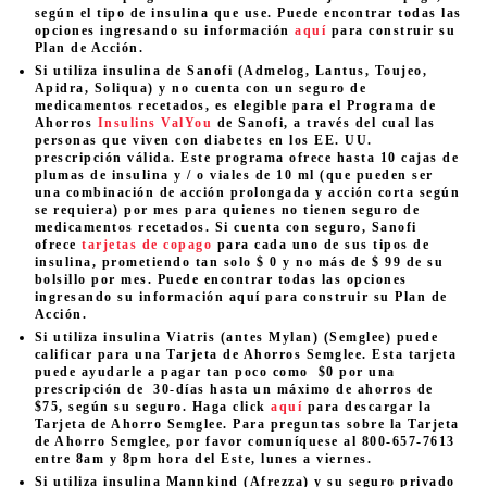
según el tipo de insulina que use. Puede encontrar todas las
opciones ingresando su información
aquí
para construir su
Plan de Acción.
Si utiliza insulina de Sanofi (Admelog, Lantus, Toujeo,
Apidra, Soliqua) y no cuenta con un seguro de
medicamentos recetados, es elegible para el Programa de
Ahorros
Insulins ValYou
de Sanofi, a través del cual las
personas que viven con diabetes en los EE. UU.
prescripción válida. Este programa ofrece hasta 10 cajas de
plumas de insulina y / o viales de 10 ml (que pueden ser
una combinación de acción prolongada y acción corta según
se requiera) por mes para quienes no tienen seguro de
medicamentos recetados. Si cuenta con seguro, Sanofi
ofrece
tarjetas de copago
para cada uno de sus tipos de
insulina, prometiendo tan solo $ 0 y no más de $ 99 de su
bolsillo por mes. Puede encontrar todas las opciones
ingresando su información aquí para construir su Plan de
Acción.
Si utiliza insulina Viatris (antes Mylan) (Semglee) puede
calificar para una Tarjeta de Ahorros Semglee. Esta tarjeta
puede ayudarle a pagar tan poco como $0 por una
prescripción de 30-días hasta un máximo de ahorros de
$75, según su seguro. Haga click
aquí
para descargar la
Tarjeta de Ahorro Semglee. Para preguntas sobre la Tarjeta
de Ahorro Semglee, por favor comuníquese al 800-657-7613
entre 8am y 8pm hora del Este, lunes a viernes.
Si utiliza insulina Mannkind (Afrezza) y su seguro privado