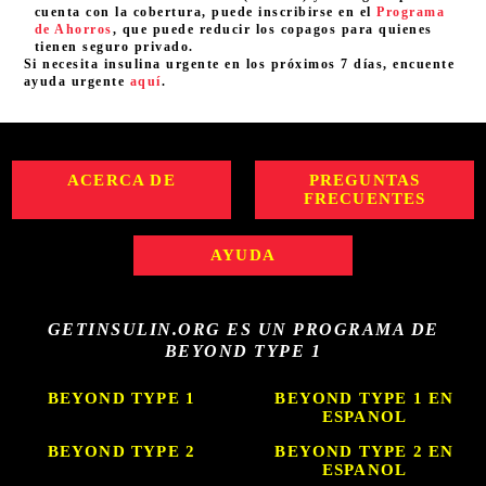
cuenta con la cobertura, puede inscribirse en el
Programa
de Ahorros
, que puede reducir los copagos para quienes
tienen seguro privado.
Si necesita insulina urgente en los próximos 7 días, encuente
ayuda urgente
aquí
.
ACERCA DE
PREGUNTAS
FRECUENTES
AYUDA
GETINSULIN.ORG ES UN PROGRAMA DE
BEYOND TYPE 1
BEYOND TYPE 1
BEYOND TYPE 1 EN
ESPANOL
BEYOND TYPE 2
BEYOND TYPE 2 EN
ESPANOL